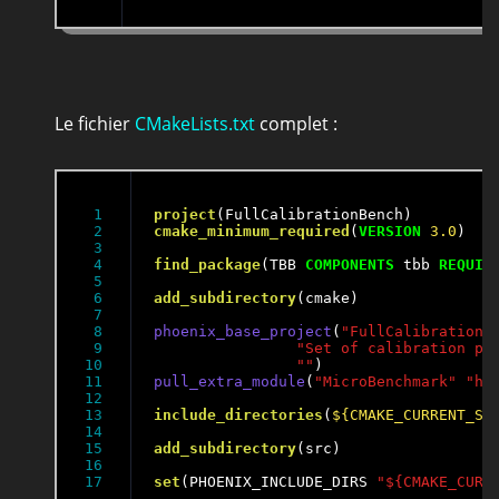
Le fichier
CMakeLists.txt
complet :
1

project
2

cmake_minimum_required
(
VERSION
3
.0
)

3

4

find_package
(TBB 
COMPONENTS
 tbb 
REQUIR
5

6

add_subdirectory
(cmake)

7

8

phoenix_base_project
(
"FullCalibrationB
9

"Set of calibration pe
10

""
11

pull_extra_module
(
"MicroBenchmark"
"ht
12

13

include_directories
(
${CMAKE_CURRENT_SO
14

15

add_subdirectory
(src)

16

set
(PHOENIX_INCLUDE_DIRS 
"${CMAKE_CURR