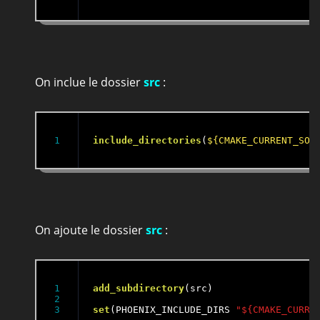
On inclue le dossier
src
:
include_directories
(
${CMAKE_CURRENT_SOU
On ajoute le dossier
src
:
1

add_subdirectory
(src)

2

set
(PHOENIX_INCLUDE_DIRS 
"${CMAKE_CURRE