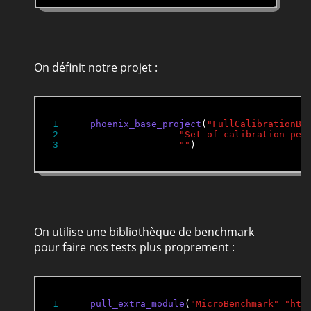
On définit notre projet :
1

phoenix_base_project
(
"FullCalibrationBe
2

"Set of calibration per
""
)
On utilise une bibliothèque de benchmark
pour faire nos tests plus proprement :
pull_extra_module
(
"MicroBenchmark"
"htt