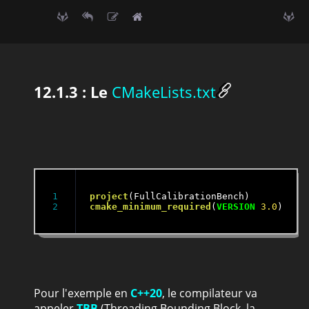
12.1.3 : Le
CMakeLists.txt
1

project
cmake_minimum_required
(
VERSION
3
.0
)
Pour l'exemple en
C++20
, le compilateur va
appeler
TBB
(Threading Bounding Block, la