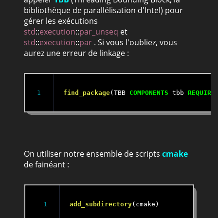
bibliothèque de parallélisation d'Intel) pour
gérer les exécutions
std
::
execution
::
par_unseq
et
std
::
execution
::
par
. Si vous l'oubliez, vous
aurez une erreur de linkage :
find_package
(TBB 
COMPONENTS
 tbb 
REQUIRE
On utiliser notre ensemble de scripts
cmake
de fainéant :
add_subdirectory
(cmake)