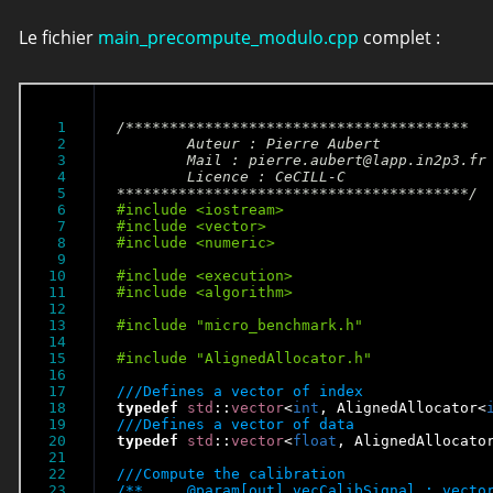
Le fichier
main_precompute_modulo.cpp
complet :
1

/***************************************

2

	Auteur : Pierre Aubert

3

	Mail : pierre.aubert@lapp.in2p3.fr

4

	Licence : CeCILL-C

5

****************************************/
6

7

8

9

10

11

12

13

14

15

16

17

18

typedef
std
::
vector
<
int
, AlignedAllocator<
19

20

typedef
std
::
vector
<
float
, AlignedAllocato
21

22

23

/**	@param[out] vecCalibSignal : vector of calibrated signal
