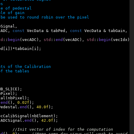
Signal,

cADC, 
const
 VecData & tabPed, 
const
 VecData & tabGain, 
c
td
::
begin
(vecADC), 
std
::
end
(vecADC), 
std
::
begin
(vecIdx),
d[i])*tabGain[i];

B_SLICE);

Pixel);

.
end
(), 
0
.02f
);

Pedestal.
end
(), 
40
.0f
);

cADCSignal.
end
(), 
42
.0f
);

nbElement);		
nd
(), 
0
);	