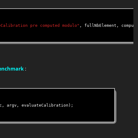
eCalibration pre computed modulo"
, fullNbElement, compute
enchmark
:
c, argv, evaluateCalibration);
