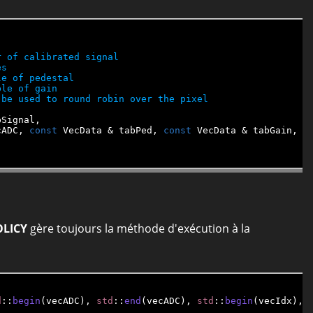
Signal,

cADC, 
const
 VecData & tabPed, 
const
 VecData & tabGain, 
c
LICY
gère toujours la méthode d'exécution à la
d
::
begin
(vecADC), 
std
::
end
(vecADC), 
std
::
begin
(vecIdx), 