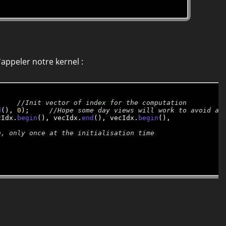
appeler notre kernel :
lement);		
d
(), 
0
);	
cIdx.
begin
(), vecIdx.
end
(), vecIdx.
begin
(),
