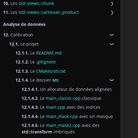
10.
Les
std::views::chunk
❱
11.
Les
std::views::cartesian_product
❱
Analyse de données
12.
Calibration
❱
12.1.
Le projet
❱
12.1.1.
Le
README.md
12.1.2.
Le
.gitignore
12.1.3.
Le
CMakeLists.txt
12.1.4.
Le dossier
src
❱
12.1.4.1.
Un allocateur de données alignées
12.1.4.2.
Le
main_classic.cpp
classique
12.1.4.3.
Le
main.cpp
avec des indices
12.1.4.4.
Le
main_mask.cpp
avec un masque
12.1.4.5.
Le
main_mask2.cpp
avec des
std::transform
imbriqués