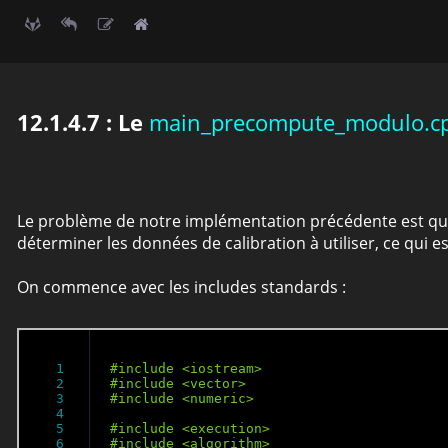
12.1.4.7 : Le
main_precompute_modulo.c
Le problème de notre implémentation précédente est que 
déterminer les données de calibration à utiliser, ce qui
On commence avec les includes standards :
1

2

3

4

5

6
