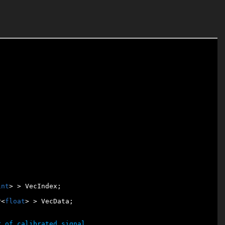
int
r<
float
> > VecData;
