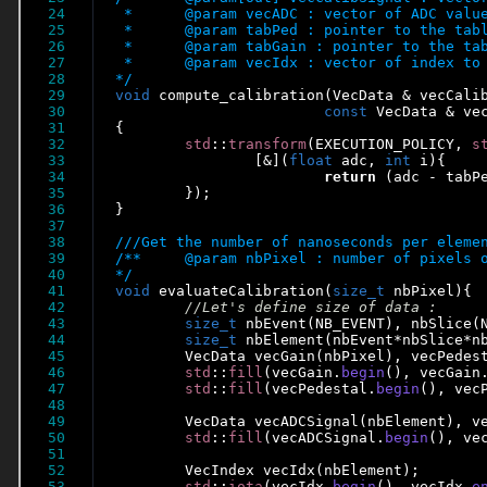
24

 * 	@param vecADC : vector of ADC values

25

 * 	@param tabPed : pointer to the table of pedestal

26

 * 	@param tabGain : pointer to the table of gain

27

 * 	@param vecIdx : vector of index to be used to round robin over the pixel

28

*/
29

void
 compute_calibration(VecData & vecCalib
30

const
 VecData & ve
31

{

32

std
::
transform
(EXECUTION_POLICY, 
s
33

		[&](
float
 adc, 
int
 i){

34

return
 (adc - tabPe
35

	});

36

}

37

38

39

/**	@param nbPixel : number of pixels of the tables

40

*/
41

void
 evaluateCalibration(
size_t
 nbPixel){

42

43

size_t
 nbEvent(NB_EVENT), nbSlice(N
44

size_t
 nbElement(nbEvent*nbSlice*nb
45

	VecData vecGain(nbPixel), vecPedestal(nbPixel);

46

std
::
fill
(vecGain.
begin
(), vecGain
47

std
::
fill
(vecPedestal.
begin
(), vec
48

49

	VecData vecADCSignal(nbElement), vecCalibSignal(nbElement);

50

std
::
fill
(vecADCSignal.
begin
(), ve
51

52

	VecIndex vecIdx(
53

std
::
iota
(vecIdx.
begin
(), vecIdx.
e