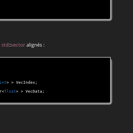
e
std
::
vector
alignés :
int
r<
float
> > VecData;