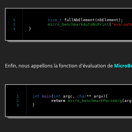
1

size_t
 fullNbElement(nbElement);

2

micro_benchmarkAutoNsPrint
(
"evaluat
}
Enfin, nous appellons la fonction d'évaluation de
MicroB
1

int
main
(
int
 argc, 
char
** argv){

2

return
micro_benchmarkParseArg
(arg
}