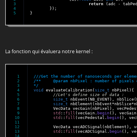
3

return
 (adc - tabPed
4

	});

}
La fonction qui évaluera notre kernel :
1

2

/**	@param nbPixel : number of pixels of the tables

3

*/
4

void
 evaluateCalibration(
size_t
 nbPixel){

5

6

size_t
 nbEvent(NB_EVENT), nbSlice(
7

size_t
 nbElement(nbEvent*nbSlice*nb
8

	VecData vecGain(nbPixel), vecPedestal(nbPixel);

9

std
::
fill
(vecGain.
begin
(), vecGain
10

std
::
fill
(vecPedestal.
begin
(), vec
11

12

	VecData vecADCSignal(nbElement), vecCalibSignal(nbElement);

13

std
::
fill
(vecADCSignal.
begin
(), ve