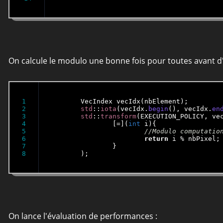
On calcule le modulo une bonne fois pour toutes avant d'
1

	VecIndex vecIdx(nbE
2

std
::
iota
(vecIdx.
begin
(), vecIdx.
en
3

std
::
transform
(EXECUTION_POLICY, ve
4

		[=](
int
 i){

5

6

return
 i % nbPixel;

7

		}

	);
On lance l'évaluation de performances :