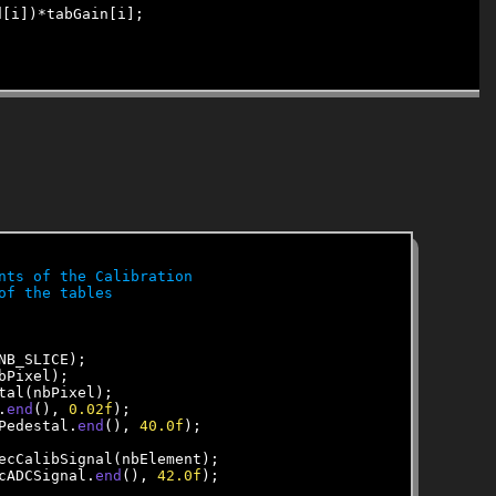
[i])*tabGain[i];

NB_SLICE);

Pixel);

.
end
(), 
0
.02f
);

Pedestal.
end
(), 
40
.0f
);

cADCSignal.
end
(), 
42
.0f
);
