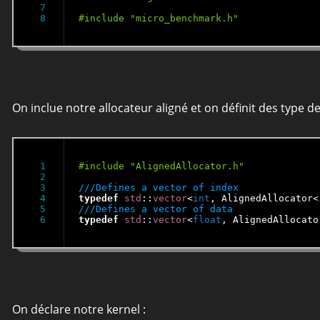
7

On inclue notre allocateur aligné et on définit des type d
1

2

3

4

typedef
std
::
vector
<
int
, AlignedAllocator<
5

typedef
std
::
vector
<
float
, AlignedAllocato
On déclare notre kernel :