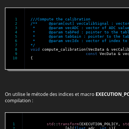
1

2

/**	@param[out] vecCalibSignal : vector of calibrated signal

3

 * 	@param vecADC : vector of ADC values

4

 * 	@param tabPed : pointer to the table of pedestal

5

 * 	@param tabGain : pointer to the table of gain

6

 * 	@param vecIdx : vector of index to be used to round robin over the pixel

7

*/
8

void
 compute_calibration(VecData & vecCalib
9

const
 VecData & ve
{
On utilise le métode des indices et macro
EXECUTION_PO
compilation :
1

std
::
transform
(EXECUTION_POLICY, 
st
2

		[&](
float
 adc, 
int
 i){
