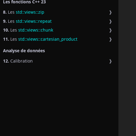
Les fonctions C++ 23
8.
Les
std::views::zip
❱
9.
Les
std::views::repeat
❱
10.
Les
std::views::chunk
❱
11.
Les
std::views::cartesian_product
❱
Analyse de données
12.
Calibration
❱