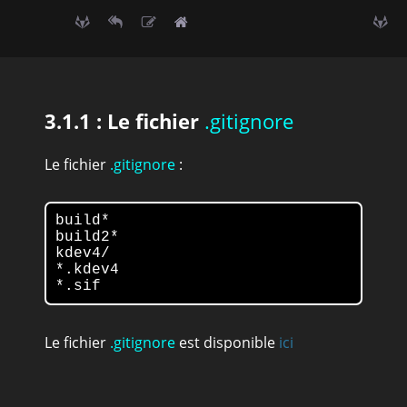
3.1.1 : Le fichier
.gitignore
Le fichier
.gitignore
:
build*

build2*

kdev4/

*.kdev4

*.sif
Le fichier
.gitignore
est disponible
ici