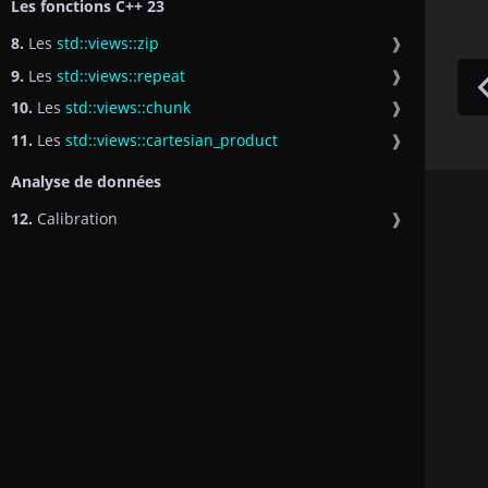
Les fonctions C++ 23
8.
Les
std::views::zip
❱
9.
Les
std::views::repeat
❱
10.
Les
std::views::chunk
❱
11.
Les
std::views::cartesian_product
❱
Analyse de données
12.
Calibration
❱