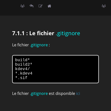
7.1.1 : Le fichier
.gitignore
Le fichier
.gitignore
:
build*

build2*

kdev4/

*.kdev4

*.sif
Le fichier
.gitignore
est disponible
ici