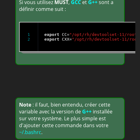
Si vous utilisez
MUST
,
GCC
et
G++
sont a
définir comme suit :
1

export
 CC=
"/opt/rh/devtoolset-11/root/
export
 CXX=
"/opt/rh/devtoolset-11/root
Note
: il faut, bien entendu, créer cette
variable avec la version de
G++
installée
sur votre système. Le plus simple est
d'ajouter cette commande dans votre
~/.bashrc
.