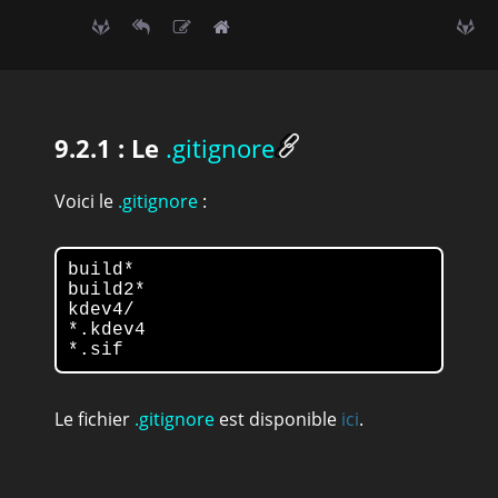
9.2.1 : Le
.gitignore
Voici le
.gitignore
:
build*

build2*

kdev4/

*.kdev4

*.sif
Le fichier
.gitignore
est disponible
ici
.